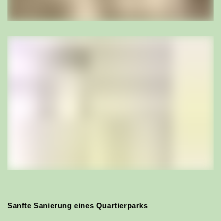
Thomas Dietemann
Dipl. Ing. Landschaftsarchitekt FH BSLA, Projektleiter
td@bischoff-la.ch
056 442 40 27
mehr
Sanfte Sanierung eines Quartierparks