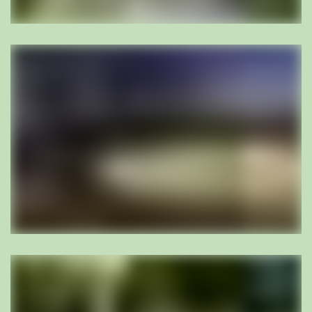
Corinne Büchi
BSc Landschaftsarchitektin BSLA, Projektleiterin
cb@bischoff-la.ch
056 442 40 19
mehr