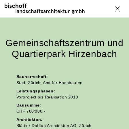
Menü
X
Gemeinschaftszentrum und
Quartierpark Hirzenbach
— Die Selbstverständlich
— Die Selbstverständlich
Bauherrschaft:
Stadt Zürich, Amt für Hochbauten
Leistungsphasen:
Vorprojekt bis Realisation 2019
Bausumme:
CHF 700'000.-
Mit der städtebaulichen Verdichtung gewinnt der
Architekten:
Aussenraum an Bedeutung. Nicht nur als Erholungsraum
Blättler Dafflon Architekten AG, Zürich