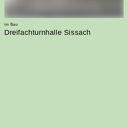
Erneuerung Unterwerksgebäude
Engehalde
im Bau
Dreifachturnhalle Sissach
realisiert
Energiezentrale Unterfeld, Zug und