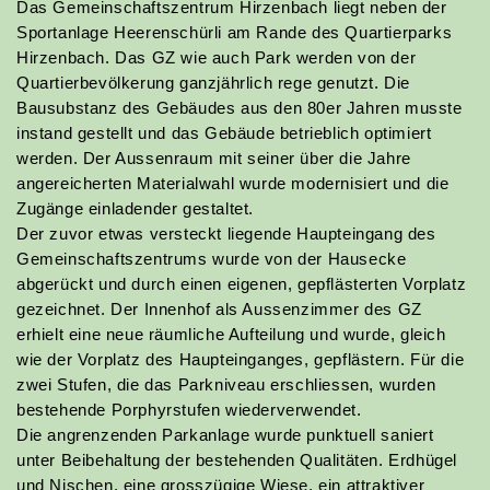
Das Gemeinschaftszentrum Hirzenbach liegt neben der
Sportanlage Heerenschürli am Rande des Quartierparks
Hirzenbach. Das GZ wie auch Park werden von der
Quartierbevölkerung ganzjährlich rege genutzt. Die
Bausubstanz des Gebäudes aus den 80er Jahren musste
instand gestellt und das Gebäude betrieblich optimiert
werden. Der Aussenraum mit seiner über die Jahre
angereicherten Materialwahl wurde modernisiert und die
Zugänge einladender gestaltet.
Der zuvor etwas versteckt liegende Haupteingang des
Gemeinschaftszentrums wurde von der Hausecke
abgerückt und durch einen eigenen, gepflästerten Vorplatz
gezeichnet. Der Innenhof als Aussenzimmer des GZ
Patrizia Schmid
erhielt eine neue räumliche Aufteilung und wurde, gleich
Zeichnerin Landschaftsarchitektur EFZ
wie der Vorplatz des Haupteinganges, gepflästern. Für die
zwei Stufen, die das Parkniveau erschliessen, wurden
ps@bischoff-la.ch
bestehende Porphyrstufen wiederverwendet.
056 442 40 28
Die angrenzenden Parkanlage wurde punktuell saniert
mehr
unter Beibehaltung der bestehenden Qualitäten. Erdhügel
und Nischen, eine grosszügige Wiese, ein attraktiver