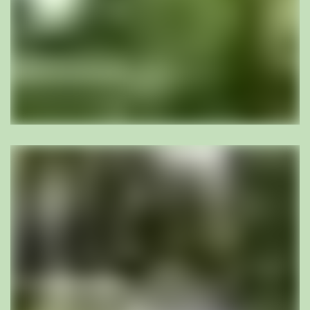
Anne-Kristin Läng
BSc Landschaftsarchitektin BSLA, Stv.Geschäftsführerin,
Mitinhaberin, Projektleiterin
al@bischoff-la.ch
056 442 40 25
mehr