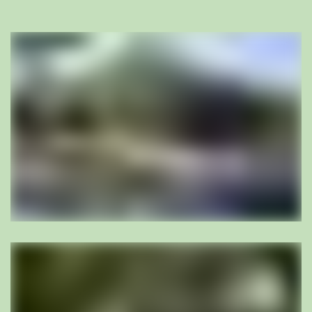
für den Menschen, sondern auch als Träger der
ökologischen Vielfalt – die wiederum die Lebensqualität
beeinflusst. Wir sehen unsere Verantwortung darin, den
Prozess der Verdichtung im Sinne hochwertiger
Aussenräume mit zu lenken.
Verdichtetes Bauen verringert zwar gesamtschweizerisch
den Landverbrauch, geht aber im Siedlungsraum zunächst
mit dem Verlust von Freiräumen einher. Häufig mindern
zudem Bodenversiegelung und Unterbauungen wie
Tiefgaragen die Qualität der Freiräume.
Ein gefällter Baum, der einen Ort über Jahrzehnte geprägt,
Schatten gespendet und Tieren Lebensraum geboten hat,
wächst nicht über Nacht nach. Deshalb benennen und
erhalten wir vorhandene Qualitäten wo immer möglich. Wo
Neues entstehen soll, entwerfen wir stimmungsvolle Orte
für Menschen: Nutzerorientiert, ökologisch wertvoll und
stimmig in das vorhandene Gefüge eingepasst.
Wir pflegen den inhaltlichen Diskurs und eine offene,
wertschätzende Kommunikation mit der Bauherrschaften