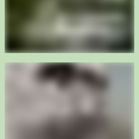
und den weiteren Projektbeteiligten. Wir leben
Nachhaltigkeit sowohl als verantwortungsbewusster
Arbeitgeber wie auch beim Bauen.
Langjährige Erfahrung in der ganzen Vielfalt unseres
Fachgebietes hat uns gezeigt, dass es oft gerade das
scheinbar Unscheinbare ist, das die Wege und Räume des
Alltags zu etwas Besonderem macht. Das ist der
Massstab, an dem wir unsere Umgebungsgestaltung
ausrichten.