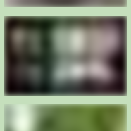
Florian Bischoff
Landschaftsarchitekt HTL BSLA SIA, Geschäftsführer,
Mitinhaber
fb@bischoff-la.ch
056 442 40 21
mehr