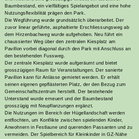
Baumbestand, ein vielfältiges Spielangebot und eine hohe
Nutzungsflexibilität prägen den Park.
Die Wegführung wurde grundsätzlich überarbeitet. Der
zuvor linear geführte, asphaltierte Erschliessungsweg ab
dem Hirzenbachweg wurde aufgehoben. Neu führt ein
chaussierter Weg über den zentralen Kiesplatz am
Pavillon vorbei diagonal durch den Park mit Anschluss an
den bestehenden Fussweg.
Der zentrale Kiesplatz wurde aufgeräumt und bietet
grosszügigen Raum für Veranstaltungen. Der sanierte
Pavillon kann für Anlässe gemietet werden. Er erhält
seinen eigenen gepflästerten Platz, der den Bezug zum
Gemeinschaftszentrum herstellt. Der bestehende
Unterstand wurde erneuert und der Baumbestand
Yoshi Frey
grosszügig mit Neupflanzungen ergänzt.
Zeichner Landschaftsarchitektur EFZ - in Ausbildung
Die Nutzungen im Bereich der Hügellandschaft werden
yf@bischoff-la.ch
entflochten, um Konflikte zwischen spielenden Kinder,
056 442 40 24
Anwohnern in Festlaune und querenden Passanten und zu
vermeiden. Der Spielbereich für Kleinkinder in GZ-Nähe
mehr