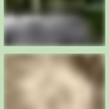
Julia Wymann
MSc Landschaftsarchitektin BSLA, Projektleiterin
jw@bischoff-la.ch
056 442 40 23
mehr